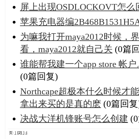
屏上出现OSDLOCKOVT怎么
苹果充电器编2B468B1531
为嘛我打开maya2012时
看，maya2012就自己关
(0篇
谁能帮我建一个app store 帐户
(0篇回复)
Northcape超极本什么时
拿出来买的是真的麽
(0篇回复
决战大洋机锋账号怎么创建
(
页:
1
[2]
3
4