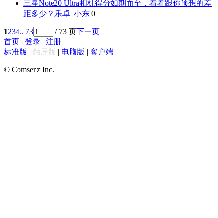
三星Note20 Ultra相机得分如期而至，看看跟你预想的差
距多少？
乐卓_小东
0
1
2
3
4
.. 73
/ 73 页
下一页
首页
|
登录
|
注册
标准版
|
触屏版
|
电脑版
|
客户端
© Comsenz Inc.