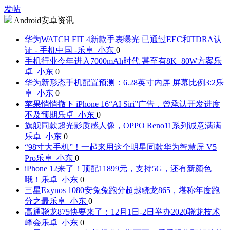
发帖
Android安卓资讯
华为WATCH FIT 4新款手表曝光 已通过EEC和TDRA认
证 - 手机中国 -
乐卓_小东
0
手机行业今年进入7000mAh时代 甚至有8K+80W方案
乐
卓_小东
0
华为新形态手机配置预测：6.28英寸内屏 屏幕比例3:2
乐
卓_小东
0
苹果悄悄撤下 iPhone 16“AI Siri”广告，曾承认开发进度
不及预期
乐卓_小东
0
旗舰同款超光影质感人像，OPPO Reno11系列诚意满满
乐卓_小东
0
“98寸大手机”！一起来用这个明星同款华为智慧屏 V5
Pro
乐卓_小东
0
iPhone 12来了！顶配11899元，支持5G，还有新颜色
哦！
乐卓_小东
0
三星Exynos 1080安兔兔跑分超越骁龙865，堪称年度跑
分之最
乐卓_小东
0
高通骁龙875快要来了：12月1日-2日举办2020骁龙技术
峰会
乐卓_小东
0