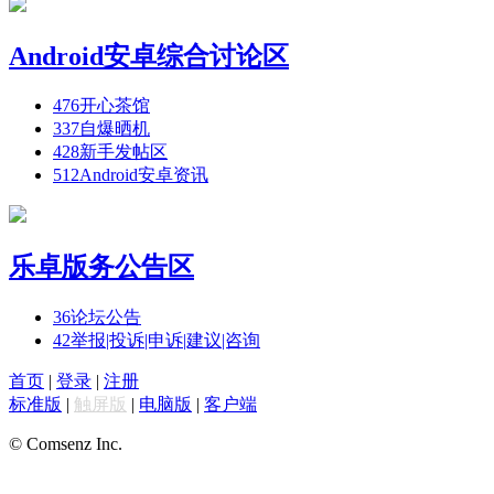
Android安卓综合讨论区
476
开心茶馆
337
自爆晒机
428
新手发帖区
512
Android安卓资讯
乐卓版务公告区
36
论坛公告
42
举报|投诉|申诉|建议|咨询
首页
|
登录
|
注册
标准版
|
触屏版
|
电脑版
|
客户端
© Comsenz Inc.