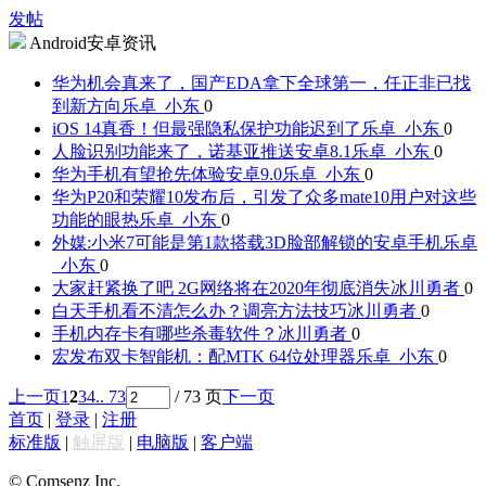
发帖
Android安卓资讯
华为机会真来了，国产EDA拿下全球第一，任正非已找
到新方向
乐卓_小东
0
iOS 14真香！但最强隐私保护功能迟到了
乐卓_小东
0
人脸识别功能来了，诺基亚推送安卓8.1
乐卓_小东
0
华为手机有望抢先体验安卓9.0
乐卓_小东
0
华为P20和荣耀10发布后，引发了众多mate10用户对这些
功能的眼热
乐卓_小东
0
外媒:小米7可能是第1款搭载3D脸部解锁的安卓手机
乐卓
_小东
0
大家赶紧换了吧 2G网络将在2020年彻底消失
冰川勇者
0
白天手机看不清怎么办？调亮方法技巧
冰川勇者
0
手机内存卡有哪些杀毒软件？
冰川勇者
0
宏发布双卡智能机：配MTK 64位处理器
乐卓_小东
0
上一页
1
2
3
4
.. 73
/ 73 页
下一页
首页
|
登录
|
注册
标准版
|
触屏版
|
电脑版
|
客户端
© Comsenz Inc.