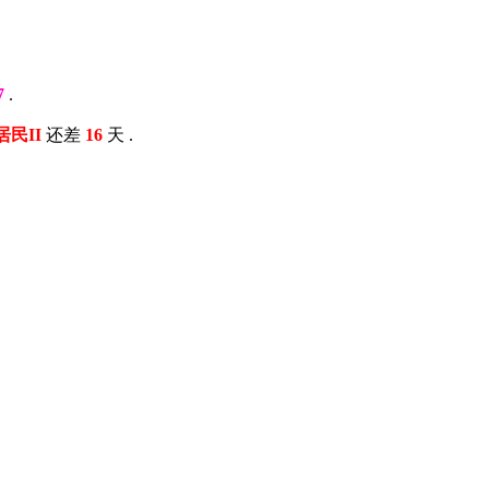
7
.
居民II
还差
16
天 .