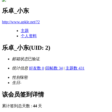
乐卓_小东
http://www.apkle.net/?2
主题
个人资料
乐卓_小东
(UID: 2)
邮箱状态
已验证
统计信息
好友数 0
|
回帖数 34
|
主题数 431
性别
保密
生日
-
该会员签到详情
累计签到总天数 :
44
天