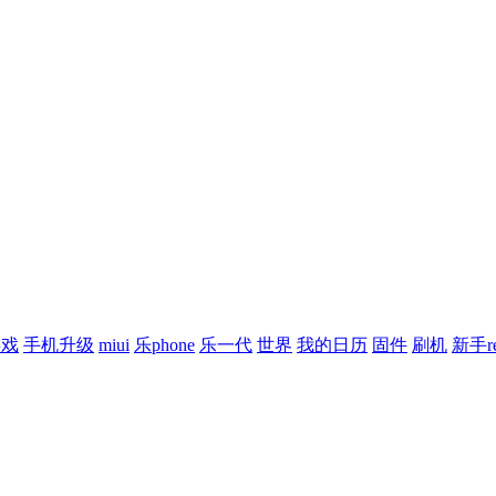
游戏
手机升级
miui
乐phone
乐一代
世界
我的日历
固件
刷机
新手re