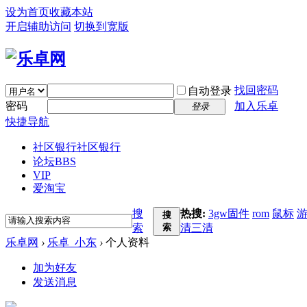
设为首页
收藏本站
开启辅助访问
切换到宽版
找回密码
自动登录
密码
加入乐卓
登录
快捷导航
社区银行
社区银行
论坛
BBS
VIP
爱淘宝
搜
热搜:
3gw固件
rom
鼠标
搜
索
索
清三清
乐卓网
›
乐卓_小东
›
个人资料
加为好友
发送消息