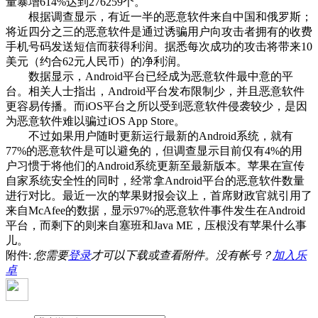
量暴增614%达到276259个。
根据调查显示，有近一半的恶意软件来自中国和俄罗斯；
将近四分之三的恶意软件是通过诱骗用户向攻击者拥有的收费
手机号码发送短信而获得利润。据悉每次成功的攻击将带来10
美元（约合62元人民币）的净利润。
数据显示，Android平台已经成为恶意软件最中意的平
台。相关人士指出，Android平台发布限制少，并且恶意软件
更容易传播。而iOS平台之所以受到恶意软件侵袭较少，是因
为恶意软件难以骗过iOS App Store。
不过如果用户随时更新运行最新的Android系统，就有
77%的恶意软件是可以避免的，但调查显示目前仅有4%的用
户习惯于将他们的Android系统更新至最新版本。苹果在宣传
自家系统安全性的同时，经常拿Android平台的恶意软件数量
进行对比。最近一次的苹果财报会议上，首席财政官就引用了
来自McAfee的数据，显示97%的恶意软件事件发生在Android
平台，而剩下的则来自塞班和Java ME，压根没有苹果什么事
儿。
附件:
您需要
登录
才可以下载或查看附件。没有帐号？
加入乐
卓