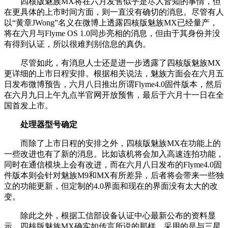
四核版魅族MX将在六月发售似乎是尽人皆知的事情，但
在更具体的上市时间方面，则一直没有确切的消息。尽管有人
以“黄章JWong”名义在微博上透露四核版魅族MX已经量产，
将在六月与Flyme OS 1.0同步亮相的消息，但由于其身份并没
有得到认证，所以很难判别信息的真伪。
尽管如此，有消息人士还是进一步透露了四核版魅族MX
更详细的上市日程安排。根据相关说法，魅族方面会在六月五
日发布微博预告，六月八日推出所谓Flyme4.0固件版本，然后
在六月九日上午九点半官网开放预售，最后于六月十一日在全
国首发上市。
处理器型号确定
而除了上市日程的安排之外，四核版魅族MX在功能上的
一些改进也有了新的消息。比如该机将会加入高速连拍功能，
同时在通信模块上会有改进，而在六月八日发布的Flyme4.0固
件版本则会针对魅族M9和MX有所差异，后者将会带来一些独
立的功能更新，但定制的4.0界面和现在的界面没有太大的改
变。
除此之外，根据工信部设备认证中心最新公布的资料显
示，四核版魅族MX确实如传言所说的那样，采用的是与三星