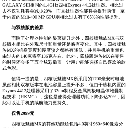
GALAXY SIII相同的1.4GHz四核Exynos 4412处理器。相比过
去不仅功耗将会减少20%，而且处理器性能将会提升两倍，至
于内置的Mali-400 MP GPU则相比过去有了65%的性能提升。
与双核版的差异
而除了处理器性能的显著提升之外，四核版魅族MX与双
核版本相比在外观尺寸和重量还是略有变化。其中，四核版魅
族MX的机身宽度和厚度较之都略有降低，并且手机的重量也
由过去的140克将至136克左右。此外，四核版魅族MX在零售
的时候还会多了五个炫彩后盖，让用户能够选择自己喜欢的款
式色彩。
值得一提的是，四核版魅族MX所采用的1700毫安时电池
虽然相比双核版本在电池容量上提升不多，但由于该机内置的
Exynos 4412处理器采用了32nm制程及金属闸极电晶体堆叠制
程技术（HKMG），这也是使得处理器功耗下降多达20%，因
此可以让手机的续航能力更持久。
仅售2999元
四核版魅族MX的其他功能还包括4.0英寸960×640像素分